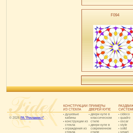
F094
КОНСТРУКЦИИ
ПРИМЕРЫ
РАЗДВИ
ИЗ СТЕКЛА
ДВЕРЕЙ КУПЕ
СИСТЕМ
душевые
двери купе в
cideco
© 2026
РА "Рекламист"
кабины
классическом
quadro
конструкции из
стиле
oscar
стекла
двери купе в
style
ограждения из
современном
solid
стекла
стиле
smart