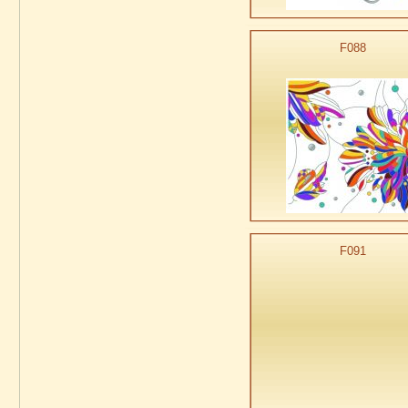
F088
F091