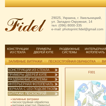
29025, Украина, г. Хмельницкий,
ул. Западно-Окружная, 14
тел: (096) 8000-335
e-mail: photoprint.fidel@gmail.com
КОНСТРУКЦИИ
ПРИМЕРЫ
РАЗДВИЖНЫЕ
ИНТЕРЬЕРНА
ИЗ СТЕКЛА
ДВЕРЕЙ КУПЕ
СИСТЕМЫ
ФОТОПЕЧАТЬ
»
«
»
«
»
ЗАЛИВНЫЕ ВИТРАЖИ
ПЕСКОСТРУЙНАЯ ОБРАБОТКА
ВИ
КОНСТРУКЦИИ ИЗ СТЕКЛА
F001
ПРИМЕРЫ ДВЕРЕЙ КУПЕ
РАЗДВИЖНЫЕ СИСТЕМЫ
ИНТЕРЬЕРНАЯ ФОТОПЕЧАТЬ
ЗЕРКАЛА С LED ПОДСВЕТКОЙ
ВИТРАЖИ, ПЕСКОСТРУЙ
заливные витражи
пескоструйная обработка
витражи кристал (бевелы)