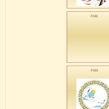
F046
F049