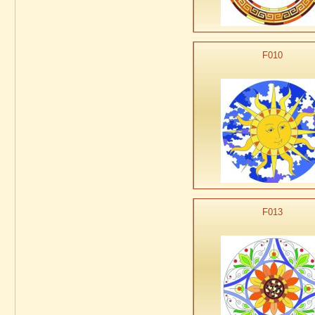
F010
F013