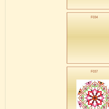
F034
F037