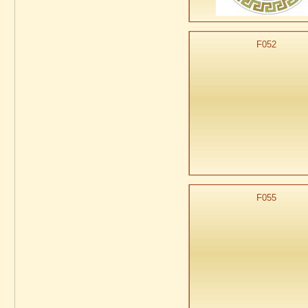
F052
F055