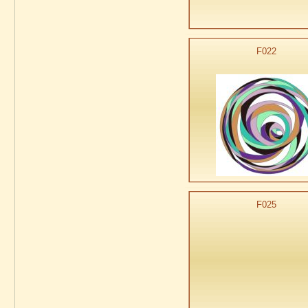
F022
F025