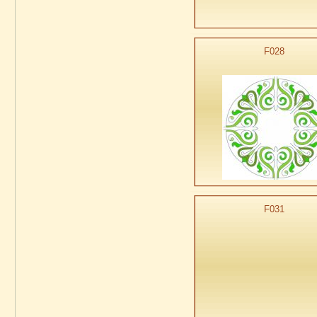
F028
F031