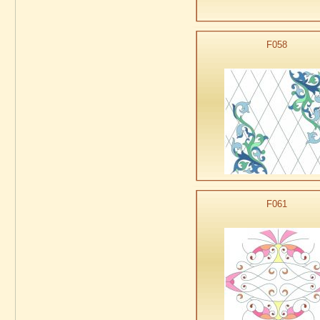
F058
F061