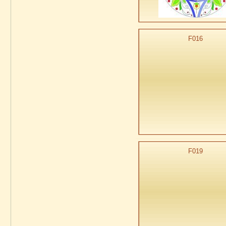
F016
F019