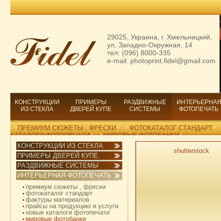
29025, Украина, г. Хмельницкий,
ул. Западно-Окружная, 14
тел: (096) 8000-335
e-mail: photoprint.fidel@gmail.com
КОНСТРУКЦИИ
ПРИМЕРЫ
РАЗДВИЖНЫЕ
ИНТЕРЬЕРНА
ИЗ СТЕКЛА
ДВЕРЕЙ КУПЕ
СИСТЕМЫ
ФОТОПЕЧАТЬ
»
«
»
«
ПРЕМИУМ СЮЖЕТЫ , ФРЕСКИ
ФОТОКАТАЛОГ СТАНДАРТ
«
»
«
КАТАЛОГИ ФОТОПЕЧАТИ
МИРОВЫЕ ФОТОБАНКИ
КОНСТРУКЦИИ ИЗ СТЕКЛА
shutterstock
ПРИМЕРЫ ДВЕРЕЙ КУПЕ
РАЗДВИЖНЫЕ СИСТЕМЫ
ИНТЕРЬЕРНАЯ ФОТОПЕЧАТЬ
премиум сюжеты , фрески
фотокаталог стандарт
фактуры материалов
прайсы на продукцию и услуги
новые каталоги фотопечати
мировые фотобанки