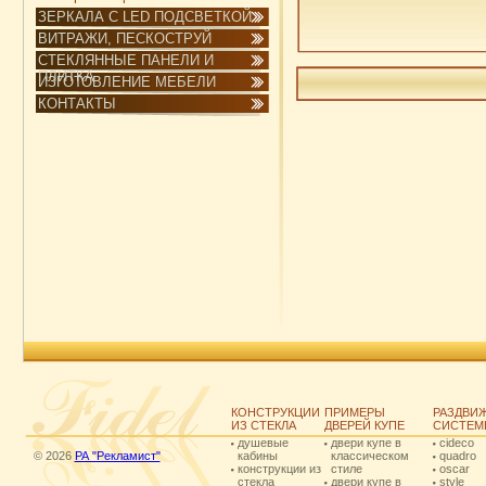
ЗЕРКАЛА С LED ПОДСВЕТКОЙ
ВИТРАЖИ, ПЕСКОСТРУЙ
СТЕКЛЯННЫЕ ПАНЕЛИ И
ПЛИТКА
ИЗГОТОВЛЕНИЕ МЕБЕЛИ
КОНТАКТЫ
КОНСТРУКЦИИ
ПРИМЕРЫ
РАЗДВИ
ИЗ СТЕКЛА
ДВЕРЕЙ КУПЕ
СИСТЕМ
душевые
двери купе в
cideco
© 2026
РА "Рекламист"
кабины
классическом
quadro
конструкции из
стиле
oscar
стекла
двери купе в
style